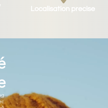
e
Localisation precise
é
e
ag
ec
d)