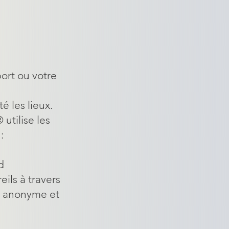
port ou votre
é les lieux.
utilise les
:
d
ils à travers
e anonyme et