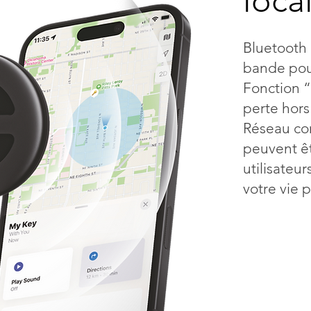
loca
Bluetooth
bande pour
Fonction “
perte hor
Réseau co
peuvent ê
utilisateu
votre vie 