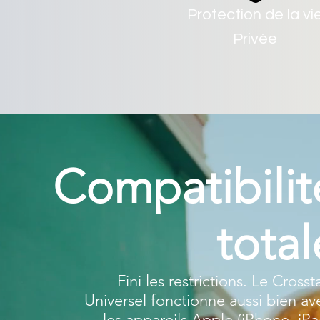
Protection de la vi
Privée
Compatibilit
total
Fini les restrictions. Le Crosst
Universel fonctionne aussi bien av
les appareils Apple (iPhone, iPa