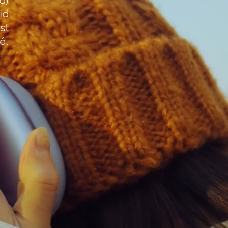
id
st
é.