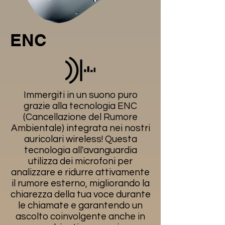
ENC
Immergiti in un suono puro
grazie alla tecnologia ENC
(Cancellazione del Rumore
Ambientale) integrata nei nostri
auricolari wireless! Questa
tecnologia all'avanguardia
utilizza dei microfoni per
analizzare e ridurre attivamente
il rumore esterno, migliorando la
chiarezza della tua voce durante
le chiamate e garantendo un
ascolto coinvolgente anche in