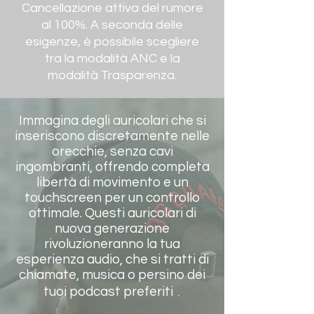
Cancellazione attiva del rumore
al 100%. A seconda delle
esigenze, è possibile scegliere
tra la modalità ANC e la
modalità Trasparenza.
Immagina degli auricolari che si
inseriscono discretamente nelle
orecchie, senza cavi
ingombranti, offrendo completa
libertà di movimento e un
touchscreen per un controllo
ottimale. Questi auricolari di
nuova generazione
rivoluzioneranno la tua
esperienza audio, che si tratti di
chiamate, musica o persino dei
.
tuoi podcast preferiti