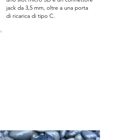
jack da 3,5 mm, oltre a una porta
di ricarica di tipo C.
TUTTO IL TERRENO
E COMPLETAMENTE
NOMADO
Robusto e resistente, lo speaker
TLAU 17 è progettato per
funzionare ovunque tu voglia, a
casa, durante una passeggiata o in
spiaggia, perché è impermeabile
con certificazione IPX7 e resistente
a tutte le condizioni atmosferiche.