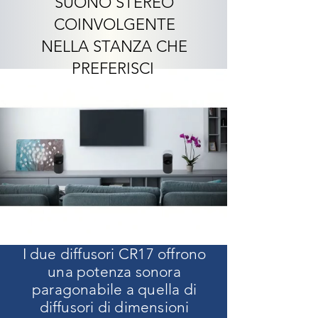
SUONO STEREO
COINVOLGENTE
NELLA STANZA CHE
PREFERISCI
I due diffusori CR17 offrono
una potenza sonora
paragonabile a quella di
diffusori di dimensioni