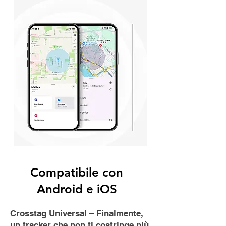
PROGETTATO PER PROTEGGERTI DI
SERIE, IL CROSSTAG UNIVERSAL
COMPRENDE:
Crittografia end-to-end per tutti i dati di
geolocalizzazione.
NESSUNA CONDIVISIONE DI
GEOLOCALIZZAZIONE SENZA
ESPLICITO CONSENSO
NESSUNA RACCOLTA COMMERCIALE
DEI DATI DEI TUOI VIAGGI
AVVISI AUTOMATICI IN CASO DI
TENTATIVO DI TRACCIAMENTO NON
AUTORIZZATO
CONTROLLO TOTALE DALLA TUA APP
(IOS O ANDROID)
Compatibile con
Android e iOS
Crosstag Universal – Finalmente,
un tracker che non ti costringe più