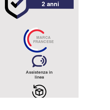
2 anni
MARCA
FRANCESE
Assistenza in
linea
Prova gratuita di 15 giorni
Soddisfatti o rimborsati.