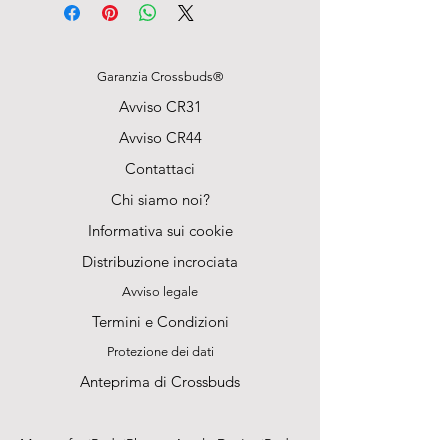
2 anni
MARCA
FRANCESE
Assistenza in
Garanzia Crossbuds®
linea
Prova gratuita di 15 giorni
Avviso CR31
Soddisfatti o rimborsati.
Avviso CR44
Specifiche tecniche
Cuffie, schermo LCD touchscreen
Contattaci
Bluetooth: V5.4
Chi siamo noi?
Profili:
Informativa sui cookie
A2DP/AVCTP/AVDTP/AVRCP/HFP/
SPP
Distribuzione incrociata
Frequenza: 2,402 GHz - 2,480
Avviso legale
GHz
Distanza: ≥ 10 m
Termini e Condizioni
Risposta in frequenza: da 20 Hz a
Protezione dei dati
20 kHz
Potenza altoparlante: 3 mW, Max:
Anteprima di Crossbuds
5 mW
Altoparlante: 10 mm, 32 Ω ± 15%
Livello di cancellazione attiva del
Magasafe, iPad, iPhone, Apple Dov'è, iPod