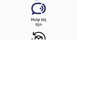
Hulp bij
lijn
15 dagen proefperiode
Tevredenheid gegarandeerd of uw
geld terug.
Technische specificaties
Gebruiksaanwijzing
Hoofdtelefoon, LCD-touchscreen
Bluetooth: V5.4
Profielen: