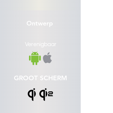
Ontwerp
Verenigbaar
GROOT SCHERM