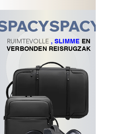
SPACY
RUIMTEVOLLE
, SLIMME
EN
VERBONDEN REISRUGZAK