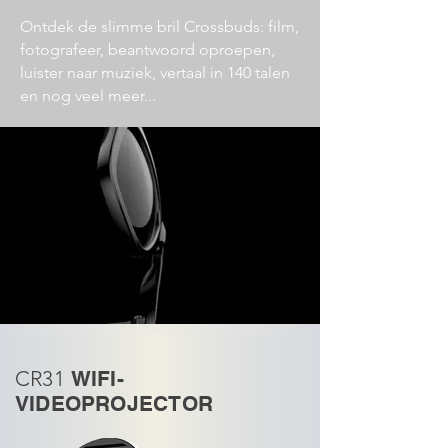
Ontdek de slimme bril Crossbuds: film,
fotografeer, beantwoord oproepen,
luister naar muziek, vertaal in 140 talen
en nog veel meer...
CR31
WIFI-
VIDEOPROJECTOR