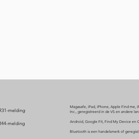
Magasafe, iPad, iPhone, Apple Find me, i
R31-melding
Inc., geregistreerd in de VS en andere la
Android, Google Fit, Find My Device en 
44-melding
Bluetooth is een handelsmerk of geregist