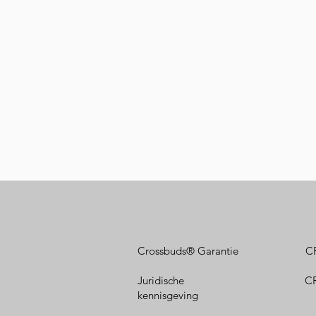
Crossbuds® Garantie
C
Juridische
CR
kennisgeving