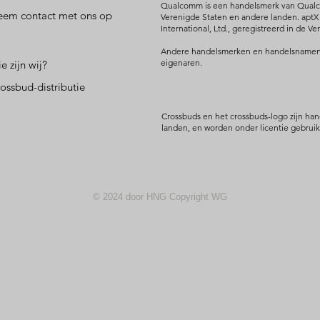
Qualcomm is een handelsmerk van Qualco
em contact met ons op
Verenigde Staten en andere landen. apt
International, Ltd., geregistreerd in de 
Andere handelsmerken en handelsnamen 
eigenaren.
e zijn wij?
ossbud-distributie
Crossbuds en het crossbuds-logo zijn ha
landen, en worden onder licentie gebruik
© 2024 door HNG Copyright WG