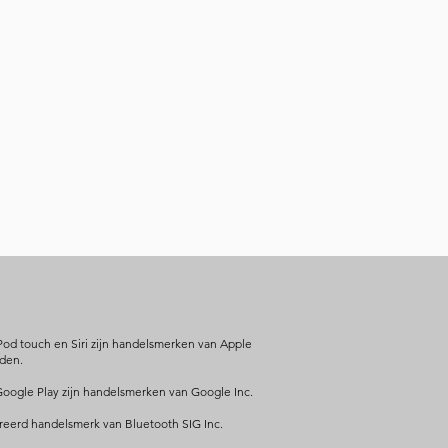
Pod touch en Siri zijn handelsmerken van Apple
nden.
Google Play zijn handelsmerken van Google Inc.
reerd handelsmerk van Bluetooth SIG Inc.