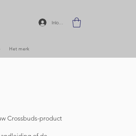
Inloggen
e
Het merk
 uw Crossbuds-product
andleiding of de