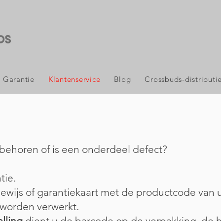
Garantie
Klantenservice
Blog
Crossbuds-distributi
 behoren of is een onderdeel defect?
tie.
wijs of garantiekaart met de productcode van
 worden verwerkt.
lling
dient u de barcode op de verpakking, de h