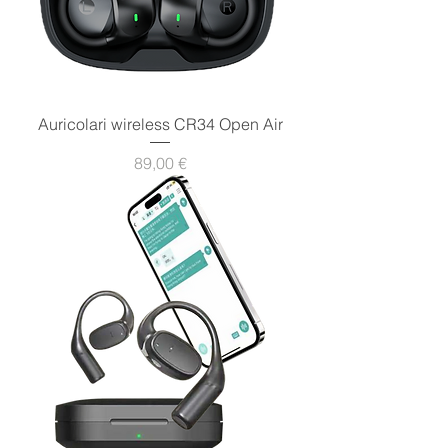
Auricolari wireless CR34 Open Air
Prezzo
89,00 €