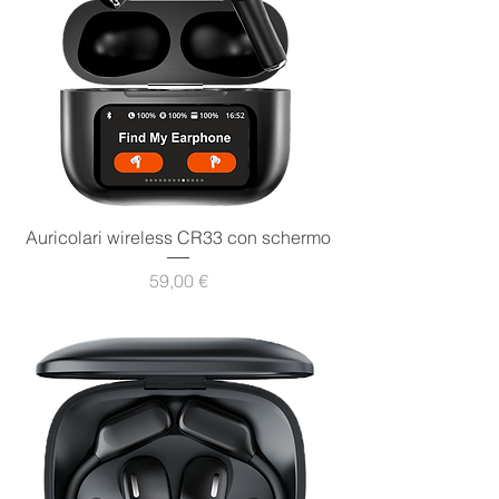
Auricolari wireless CR33 con schermo
Prezzo
59,00 €