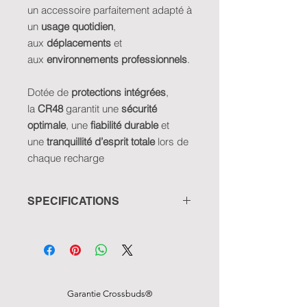
un accessoire parfaitement adapté à
un
usage quotidien
,
aux
déplacements
et
aux
environnements professionnels
.
Dotée de
protections intégrées
,
la
CR48
garantit une
sécurité
optimale
, une
fiabilité durable
et
une
tranquillité d’esprit totale
lors de
chaque recharge
SPECIFICATIONS
Type de produit : Batterie externe
magnétique sans fil
Capacité batterie : 10 000 mAh
Type de batterie : Lithium polymère
Sortie filaire : Charge rapide PD 20 W
Garantie Crossbuds®
Sortie sans fil : Charge magnétique