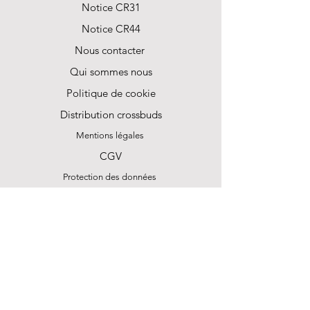
jusqu’à 15 W
Notice CR31
Interfaces de sortie : USB-C, surface
Notice CR44
de charge magnétique
Interface d’entrée : USB-C
Nous contacter
Fonctions : Charge filaire rapide,
Qui sommes nous
charge sans fil magnétique
Politique de cookie
Matériaux : ABS
Poids : Environ 190 g
Distribution crossbuds
Protections : Surcharge,
Mentions légales
surdécharge, court-circuit, basse
tension
CGV
Compatibilité : Smartphones et
Protection des données
appareils compatibles Qi
Couleurs disponibles : Noir, gris,
Avant première Crossbuds
argent
Certifications : CE, RoHS, FCC
Magasafe,iPad, iPhone, Apple Find me ,
iPod touch et Siri sont des marques
commerciales d’Apple Inc., déposées aux
États-Unis et dans d’autres pays.
Android, Google fit Find my device et