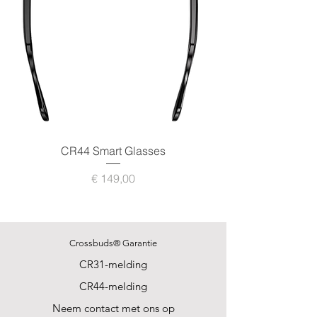
CR44 Smart Glasses
Prijs
€ 149,00
Crossbuds® Garantie
CR31-melding
CR44-melding
Neem contact met ons op