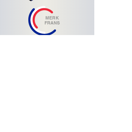
MERK
FRANS
Hulp bij
lijn
15 dagen proefperiode
Tevredenheid gegarandeerd of uw
geld terug.