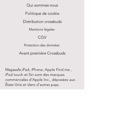
Qui sommes nous
Politique de cookie
Distribution crossbuds
Mentions légales
CGV
Protection des données
Avant première Crossbuds
Magasafe,iPad, iPhone, Apple Find me ,
iPod touch et Siri sont des marques
commerciales d’Apple Inc., déposées aux
États-Unis et dans d’autres pays.
Android, Google fit Find my device et
Google Play sont des marques
commerciales de Google Inc
Bluetooth est une marque commerciale ou