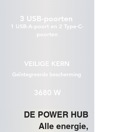
3 USB-poorten
1 USB-A-poort en 2 Type-C-
poorten
VEILIGE KERN
Geïntegreerde bescherming
3680 W
DE POWER HUB
Alle energie,