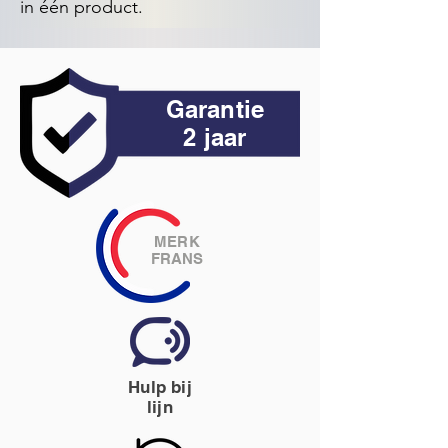
in één product.
Garantie
2 jaar
MERK
FRANS
Hulp bij
lijn